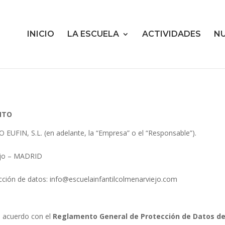
INICIO
LA ESCUELA
ACTIVIDADES
N
NTO
FIN, S.L. (en adelante, la “Empresa” o el “Responsable”).
iejo – MADRID
ción de datos: info@escuelainfantilcolmenarviejo.com
e acuerdo con el
Reglamento General de Protección de Datos de