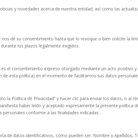
 noticias y novedades acerca de nuestra entidad, así como las actual
s dé su consentimiento hasta que lo revoque o bien solicite la limit
urante los plazos legalmente exigidos.
 es el consentimiento expreso otorgado mediante un acto positivo y a
n de esta política) en el momento de facilitarnos sus datos personale
epto la Política de Privacidad” y hacer clic para enviar los datos, o al 
 manifiesta haber leído y aceptado expresamente la presente política 
s personales conforme a las finalidades indicadas.
oría de datos identificativos, como pueden ser: Nombre y Apellidos, 